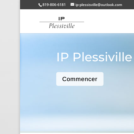
819-806-6181
ip-plessisville@outlook.com
IP Plessiville
Commencer